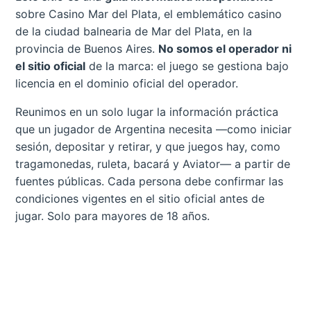
sobre Casino Mar del Plata, el emblemático casino
de la ciudad balnearia de Mar del Plata, en la
provincia de Buenos Aires.
No somos el operador ni
el sitio oficial
de la marca: el juego se gestiona bajo
licencia en el dominio oficial del operador.
Reunimos en un solo lugar la información práctica
que un jugador de Argentina necesita —como iniciar
sesión, depositar y retirar, y que juegos hay, como
tragamonedas, ruleta, bacará y Aviator— a partir de
fuentes públicas. Cada persona debe confirmar las
condiciones vigentes en el sitio oficial antes de
jugar. Solo para mayores de 18 años.