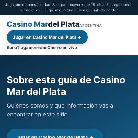
Jugá con responsabilidad. Solo para mayores de 18 años. El juego puede
ser adictivo — jugá solo lo que puedas permitirte perder.
Casino Mar
del Plata
ARGENTINA
Jugar en Casino Mar del Plata →
Bono
Tragamonedas
Casino en vivo
Sobre esta guía de Casino
Mar del Plata
Quiénes somos y que información vas a
encontrar en este sitio
Jugar en Casino Mar del Plata →