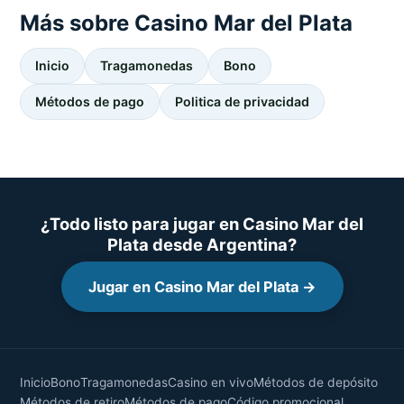
Más sobre Casino Mar del Plata
Inicio
Tragamonedas
Bono
Métodos de pago
Politica de privacidad
¿Todo listo para jugar en Casino Mar del
Plata desde Argentina?
Jugar en Casino Mar del Plata →
Inicio
Bono
Tragamonedas
Casino en vivo
Métodos de depósito
Métodos de retiro
Métodos de pago
Código promocional