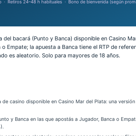
o · Retiros 24–48 h habituales · Bono de bienvenida (según prom
a del bacará (Punto y Banca) disponible en Casino Ma
 o Empate; la apuesta a Banca tiene el RTP de refere
ado es aleatorio. Solo para mayores de 18 años.
de casino disponible en Casino Mar del Plata: una versión
nto y Banca en las que apostás a Jugador, Banca o Empate
).