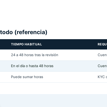
todo (referencia)
TIEMPO HABITUAL
REQU
24 a 48 horas tras la revisión
Cuent
En el día o hasta 48 horas
Cuent
Puede sumar horas
KYC 